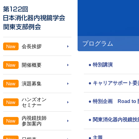
プログラム
会長挨拶
●
特別講演
開催概要
●
キャリアサポート委
演題募集
ハンズオン
●
特別企画 Road 
セミナー
内視鏡技師
●
関東消化器内視鏡技
参加案内
●
主題