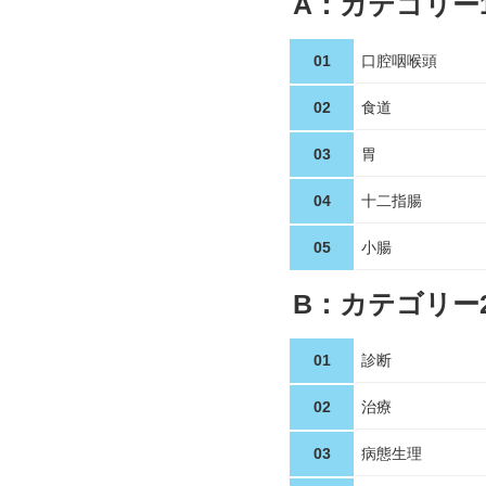
A：カテゴリー
01
口腔咽喉頭
02
食道
03
胃
04
十二指腸
05
小腸
B：カテゴリー
01
診断
02
治療
03
病態生理