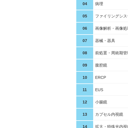
04
病理
05
ファイリングシス
06
画像解析・画像処
07
器械・器具
08
前処置・周術期管
09
腹腔鏡
10
ERCP
11
EUS
12
小腸鏡
13
カプセル内視鏡
14
拡大・特殊光内視