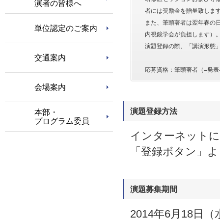
演者の皆様へ
者には奨励金を贈呈致しま
また、筆頭著者は翌年春の
単位認定のご案内
内視鏡学会が負担します）
演題登録の際、「講演形態
交通案内
応募資格：筆頭著者（=発
会場案内
演題登録方法
本部・
プログラム委員
インターネットに
「登録ボタン」よ
演題募集期間
2014年6月18日