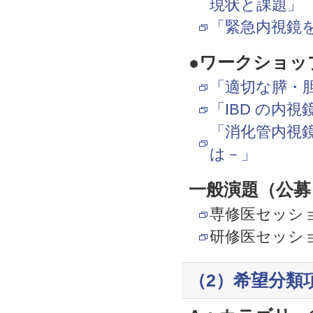
現状と課題」
「緊急内視鏡
●ワークショッ
「適切な膵・
「IBD の内
「消化管内視
は－」
一般演題（公募
専修医セッシ
研修医セッシ
（2）希望分類