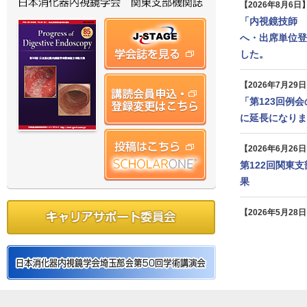
【2026年8月6日
「
内視鏡技師 
へ・出席単位登
した。
【2026年7月29
「
第123回例
に延長になりま
【2026年6月26
第122回関東
果
【2026年5月28
「
演者及び司会
しました。
【2026年5月19
「
演題募集
」を