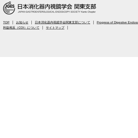
【2026年5月13
「
プログラム
」
内
」を掲載いた
TOP
お知らせ
日本消化器内視鏡学会関東支部について
Progress of Digestive Endos
利益相反（COI）について
サイトマップ
【2026年4月23
「
会長挨拶
」、
委員
」、「
お問
した。
【2026年4月8日
「
ハンズオンセ
た。
【2026年4月1日
「
共催セミナー
するお知らせ
」
【2026年3月4日
「
第122回例